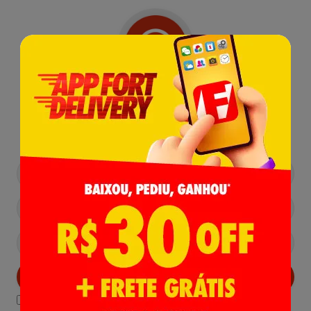
Receba nossas
Novidades
,
Lançamentos e Promoções!
Cadastrar
Declaro estar ciente das
Politicas de Privacidade.