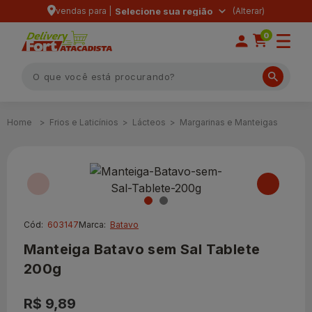
vendas para |
Selecione sua região
0
Frios e Laticínios
Lácteos
Margarinas e Manteigas
Cód:
603147
Marca:
Batavo
Manteiga Batavo sem Sal Tablete
200g
R$ 9,89