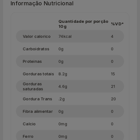
Informação Nutricional
Quantidade por porção
%VD*
10g
Valor calorico
74kcal
4
Carboidratos
0g
0
Proteinas
0g
0
Gorduras totais
8.2g
15
Gorduras
4.6g
21
saturadas
Gordura Trans
.2g
20
Fibra alimentar
0g
0
Calcio
0mg
0
Ferro
0mg
0