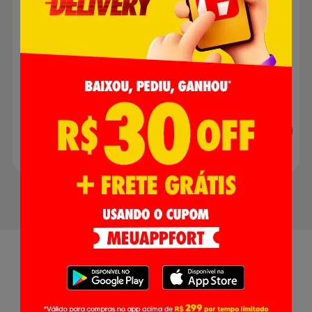
Inseticida SBP Aerossol
Proteção Imediata
Citronela 380ml
Embalagem Econômica
R$ 7,99
R$ 24,99
Adicionar
Adicionar