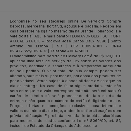
Economize no seu atacarejo online DeliveryFort! Compre
bebidas, mercearia, hortifruti, açougue e padaria. Receba em
casa ou retire na loja no mesmo dia na Grande Florianópolis e
Vale do Itajaí. Aqui é mais barato! FLORIANÓPOLIS | SC | FORT
ATACADISTA 810 - Rodovia José Carlos Daux, 9580 | Santo
Antônio de Lisboa | SC | CEP 88050-001 - CNPJ
09.477.652/0090- 61| Telefone 4004-5080
O valor mínimo para pedido no Delivery Fort é de R$ 120,00. É
aplicada uma taxa de serviço de 8% sobre os valores dos
produtos, destinada à separação e à preparação adequada
de seu pedido. O valor total de sua compra poderá ser
alterado, para mais ou para menos, por conta dos produtos de
peso variável. Venda sujeita à disponibilidade de estoque no
dia da entrega. No caso de faltar algum produto, este não
será entregue e o valor correspondente não será cobrado. O
cartão de crédito só será processado de fato no dia da
entrega e não quando o número do cartão é digitado no site.
Preços, ofertas e condições exclusivos para internet e
válidos durante o dia de hoje, podendo sofrer alterações sem
prévia notificação. É proibida a venda de bebidas alcoólicas
para menores de idade, conforme Lei nº 8069/90, art. 81,
inciso II do Estatuto da Criança e do Adolescente.