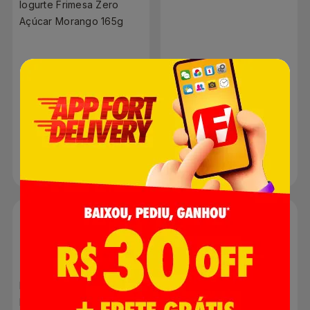
Iogurte Frimesa Zero
Açúcar Morango 165g
R$ 0,00
R$ 0,00
Produto indisponível
Produto indisponível
Iogurte Frimesa
Desnatado com Mel 165g