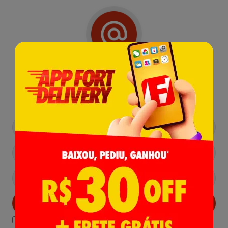
Receba nossas
Novidades
,
Lançamentos e Promoções!
Cadastrar
Declaro estar ciente das
Politicas de Privacidade.