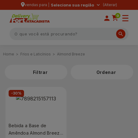
vendas para |
Selecione sua região
0
Frios e Laticínios
Almond Breeze
Filtrar
-30%
Bebida a Base de
Amêndoa Almond Breeze