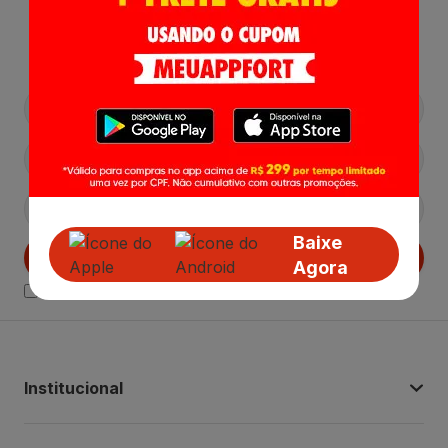
Receba nossas
Novidades
,
Lançamentos e Promoções!
Baixe
Cadastrar
Agora
Declaro estar ciente das
Politicas de Privacidade.
Institucional