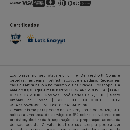
Certificados
Economize no seu atacarejo online DeliveryFort! Compre
bebidas, mercearia, hortifruti, açougue e padaria. Receba em
casa ou retire na loja no mesmo dia na Grande Florianópolis e
Vale do Itajaí. Aqui é mais barato! FLORIANÓPOLIS | SC | FORT
ATACADISTA 810 - Rodovia José Carlos Daux, 9580 | Santo
Antônio de Lisboa | SC | CEP 88050-001 - CNPJ
09.477.652/0090- 61| Telefone 4004-5080
O valor mínimo para pedido no Delivery Fort é de R$ 120,00. É
aplicada uma taxa de serviço de 8% sobre os valores dos
produtos, destinada à separação e à preparação adequada
de seu pedido. O valor total de sua compra poderá ser
alterado, para mais ou para menos, por conta dos produtos de