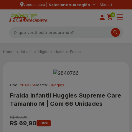
vendas para |
Selecione sua região
0
Infantil
Higiene Infantil
Fralda
Cód:
2840766
Marca:
Huggies
Fralda Infantil Huggies Supreme Care
Tamanho M | Com 66 Unidades
R$ 109,89
R$ 69,90
-36%