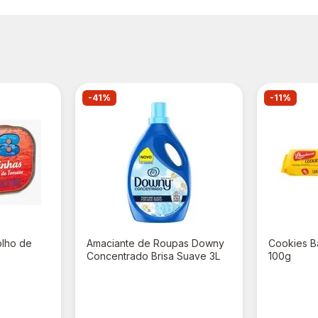
-41%
-11%
olho de
Amaciante de Roupas Downy
Cookies B
Concentrado Brisa Suave 3L
100g
R$ 39,90
R$ 3,9