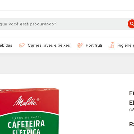
bebidas
carnes, aves e peixes
hortifruti
higiene
F
E
Có
R