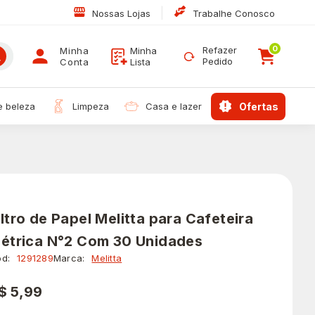
|
Nossas Lojas
Trabalhe Conosco
0
Refazer
Minha
Minha
Pedido
Conta
Lista
 e beleza
limpeza
casa e lazer
ofertas
iltro de Papel Melitta para Cafeteira
létrica N°2 Com 30 Unidades
d:
1291289
Marca:
Melitta
$ 5,99