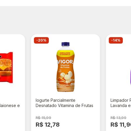
-20%
-14%
o
Iogurte Parcialmente
Limpador 
aionese e
Desnatado Vitamina de Frutas
Lavanda e 
Vigor Garrafa 1,15kg
R$ 15,99
R$ 13,99
R$ 12,78
R$ 11,