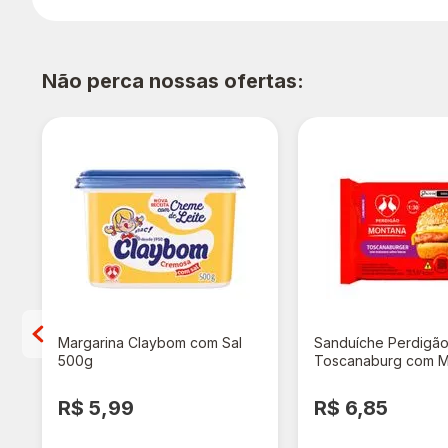
Não perca nossas ofertas:
Margarina Claybom com Sal
Sanduíche Perdigã
500g
Toscanaburg com M
Bacon 145g
R$ 5,99
R$ 6,85