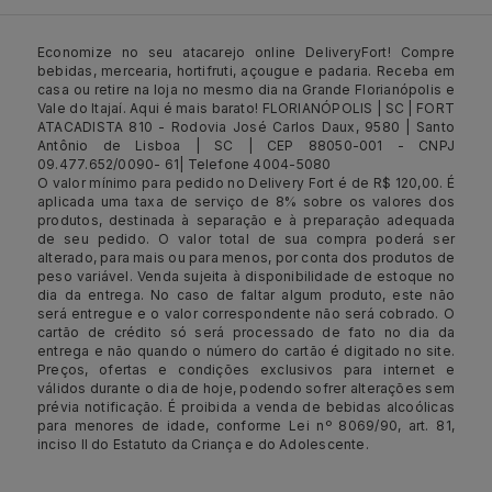
Economize no seu atacarejo online DeliveryFort! Compre
bebidas, mercearia, hortifruti, açougue e padaria. Receba em
casa ou retire na loja no mesmo dia na Grande Florianópolis e
Vale do Itajaí. Aqui é mais barato! FLORIANÓPOLIS | SC | FORT
ATACADISTA 810 - Rodovia José Carlos Daux, 9580 | Santo
Antônio de Lisboa | SC | CEP 88050-001 - CNPJ
09.477.652/0090- 61| Telefone 4004-5080
O valor mínimo para pedido no Delivery Fort é de R$ 120,00. É
aplicada uma taxa de serviço de 8% sobre os valores dos
produtos, destinada à separação e à preparação adequada
de seu pedido. O valor total de sua compra poderá ser
alterado, para mais ou para menos, por conta dos produtos de
peso variável. Venda sujeita à disponibilidade de estoque no
dia da entrega. No caso de faltar algum produto, este não
será entregue e o valor correspondente não será cobrado. O
cartão de crédito só será processado de fato no dia da
entrega e não quando o número do cartão é digitado no site.
Preços, ofertas e condições exclusivos para internet e
válidos durante o dia de hoje, podendo sofrer alterações sem
prévia notificação. É proibida a venda de bebidas alcoólicas
para menores de idade, conforme Lei nº 8069/90, art. 81,
inciso II do Estatuto da Criança e do Adolescente.