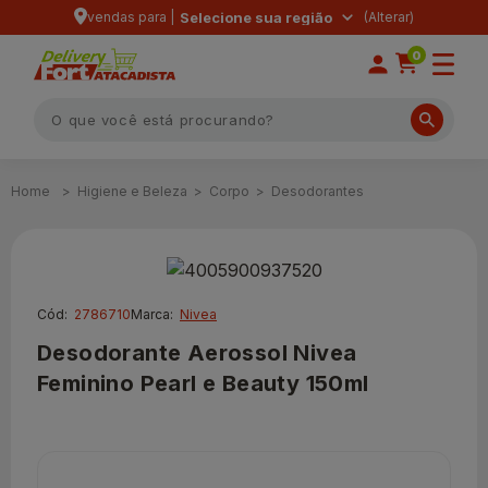
vendas para |
Selecione sua região
0
Higiene e Beleza
Corpo
Desodorantes
Cód:
2786710
Marca:
Nivea
Desodorante Aerossol Nivea
Feminino Pearl e Beauty 150ml