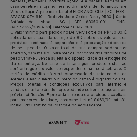
bebidas, mercearia, hortifruti, açougue e padaria. Receba em
casa ou retire na loja no mesmo dia na Grande Florianópolis e
Vale do Itajaí. Aqui é mais barato! FLORIANÓPOLIS | SC | FORT
ATACADISTA 810 - Rodovia José Carlos Daux, 9580 | Santo
Antônio de Lisboa | SC | CEP 88050-001 - CNPJ
09.477.652/0090- 61| Telefone 4004-5080
O valor mínimo para pedido no Delivery Fort é de R$ 120,00. É
aplicada uma taxa de serviço de 8% sobre os valores dos
produtos, destinada à separação e à preparação adequada
de seu pedido. O valor total de sua compra poderá ser
alterado, para mais ou para menos, por conta dos produtos de
peso variável. Venda sujeita à disponibilidade de estoque no
dia da entrega. No caso de faltar algum produto, este não
será entregue e o valor correspondente não será cobrado. O
cartão de crédito só será processado de fato no dia da
entrega e não quando o número do cartão é digitado no site.
Preços, ofertas e condições exclusivos para internet e
válidos durante o dia de hoje, podendo sofrer alterações sem
prévia notificação. É proibida a venda de bebidas alcoólicas
para menores de idade, conforme Lei nº 8069/90, art. 81,
inciso II do Estatuto da Criança e do Adolescente.