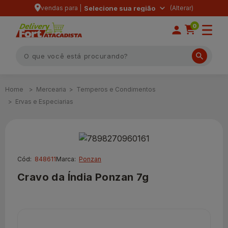
vendas para |
Selecione sua região
0
Mercearia
Temperos e Condimentos
Ervas e Especiarias
Cód:
848611
Marca:
Ponzan
Cravo da Índia Ponzan 7g