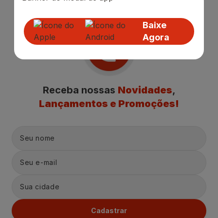
Baixe
Agora
Receba nossas
Novidades
,
Lançamentos e Promoções!
Cadastrar