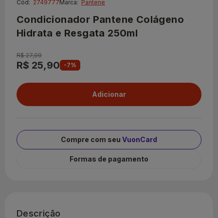
Cód:
2749777
Marca:
Pantene
Condicionador Pantene Colágeno
Hidrata e Resgata 250ml
R$ 27,99
R$ 25,90
-7%
Compre com seu
VuonCard
Formas de pagamento
Descrição