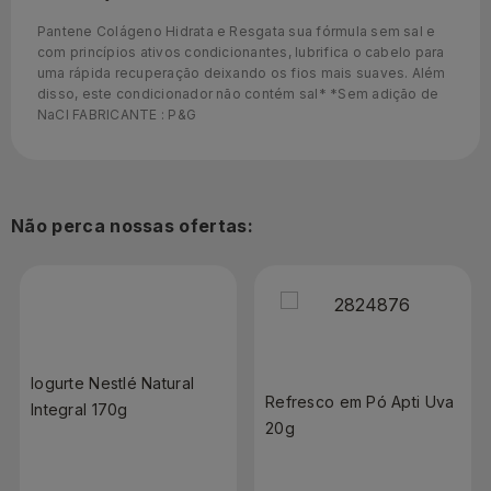
Pantene Colágeno Hidrata e Resgata sua fórmula sem sal e
com princípios ativos condicionantes, lubrifica o cabelo para
uma rápida recuperação deixando os fios mais suaves. Além
disso, este condicionador não contém sal* *Sem adição de
NaCl FABRICANTE : P&G
Não perca nossas ofertas:
Iogurte Nestlé Natural
Refresco em Pó Apti Uva
Integral 170g
20g