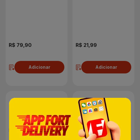
R$ 79,90
R$ 21,99
Adicionar
Adicionar
Lâmpada High LED 50W
Lâmpada High LED 20W
TKL 270 E27 Taschibra
6500K TKL 110 Taschibra