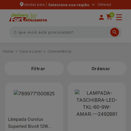
vendas para |
Selecione sua região
0
Casa e Lazer
Conveniência
Filtrar
Lâmpada Ourolux
Superled Bivolt 12W