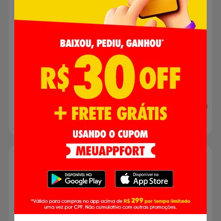
6500K
Bivolt
R$ 36,90
R$ 12,99
Adicionar
Adicionar
Cadeira de Praia Bel Alta
em Alumínio
Fiurador Saca Areia Mor