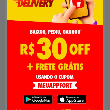
Diversos cortes de frango com entrega
Delivery
A carne de frango é uma das mais consumidas em
todo o Brasil, afinal é rica em proteínas e nutrientes
que contribuem para uma dieta saudável. Aqui você
consegue comprar frango online e o Delivery Fort
Atacadista entrega até a sua casa.
Nesta página do supermercado online você
consegue encontrar uma ampla variedade de cortes
de aves, tais como: Coração de frango; coxa e
sobrecoxa; coxinha da asa; frango inteiro; peito de
frango; fígado de frango; filé de peito; carne moída
de frango; frango a passarinho; frango inteiro; galeto;
asa de frango; moela; peru; filé de peito e muito mais.
Com os pedaços do frango você consegue preparar
uma ampla variedade de pratos como frango xadrez;
frango a parmegiana; frango desfiado; frango
grelhado; frango frito; entre outros.