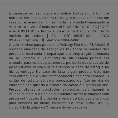
Economize no seu atacarejo online DeliveryFort! Compre
bebidas, mercearia, hortifruti, açougue e padaria. Receba em
casa ou retire na loja no mesmo dia na Grande Florianópolis e
Vale do Itajaí. Aqui é mais barato! FLORIANÓPOLIS | SC | FORT
ATACADISTA 810 - Rodovia José Carlos Daux, 9580 | Santo
Antônio de Lisboa | SC | CEP 88050-001 - CNPJ
09.477.652/0090- 61| Telefone 4004-5080
O valor mínimo para pedido no Delivery Fort é de R$ 120,00. É
aplicada uma taxa de serviço de 8% sobre os valores dos
produtos, destinada à separação e à preparação adequada
de seu pedido. O valor total de sua compra poderá ser
alterado, para mais ou para menos, por conta dos produtos de
peso variável. Venda sujeita à disponibilidade de estoque no
dia da entrega. No caso de faltar algum produto, este não
será entregue e o valor correspondente não será cobrado. O
cartão de crédito só será processado de fato no dia da
entrega e não quando o número do cartão é digitado no site.
Preços, ofertas e condições exclusivos para internet e
válidos durante o dia de hoje, podendo sofrer alterações sem
prévia notificação. É proibida a venda de bebidas alcoólicas
para menores de idade, conforme Lei nº 8069/90, art. 81,
inciso II do Estatuto da Criança e do Adolescente.