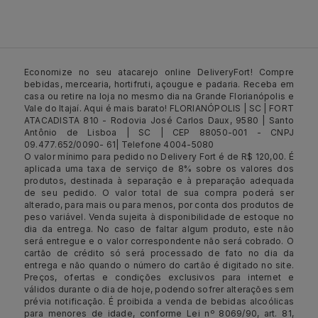
Economize no seu atacarejo online DeliveryFort! Compre
bebidas, mercearia, hortifruti, açougue e padaria. Receba em
casa ou retire na loja no mesmo dia na Grande Florianópolis e
Vale do Itajaí. Aqui é mais barato! FLORIANÓPOLIS | SC | FORT
ATACADISTA 810 - Rodovia José Carlos Daux, 9580 | Santo
Antônio de Lisboa | SC | CEP 88050-001 - CNPJ
09.477.652/0090- 61| Telefone 4004-5080
O valor mínimo para pedido no Delivery Fort é de R$ 120,00. É
aplicada uma taxa de serviço de 8% sobre os valores dos
produtos, destinada à separação e à preparação adequada
de seu pedido. O valor total de sua compra poderá ser
alterado, para mais ou para menos, por conta dos produtos de
peso variável. Venda sujeita à disponibilidade de estoque no
dia da entrega. No caso de faltar algum produto, este não
será entregue e o valor correspondente não será cobrado. O
cartão de crédito só será processado de fato no dia da
entrega e não quando o número do cartão é digitado no site.
Preços, ofertas e condições exclusivos para internet e
válidos durante o dia de hoje, podendo sofrer alterações sem
prévia notificação. É proibida a venda de bebidas alcoólicas
para menores de idade, conforme Lei nº 8069/90, art. 81,