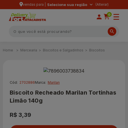
vendas para |
Selecione sua região
0
Mercearia
Biscoitos e Salgadinhos
Biscoitos
Cód:
2702886
Marca:
Marilan
Biscoito Recheado Marilan Tortinhas
Limão 140g
R$ 3,39