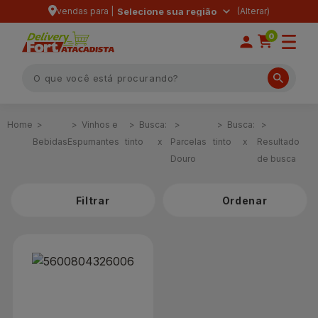
vendas para |
Selecione sua região
0
Vinhos e
Busca:
Busca:
Bebidas
Espumantes
tinto
x
Parcelas
tinto
x
Resultado
Douro
de busca
Filtrar