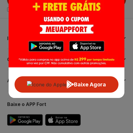
Declaro estar ciente das
Politicas de Privacidade.
Institucional
Central de Ajuda
Atendimento
Baixe Agora
Baixe o APP Fort