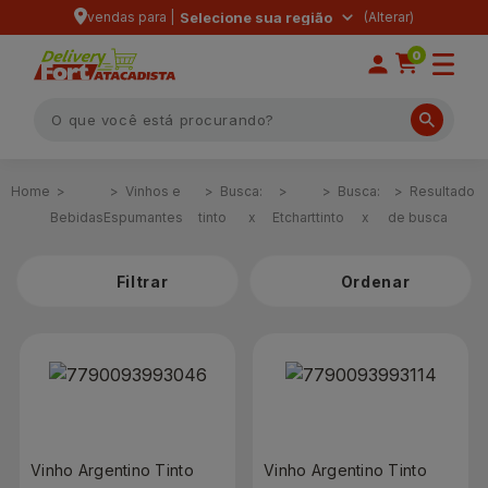
vendas para |
Selecione sua região
0
Vinhos e
Busca:
Busca:
Resultado
Bebidas
Espumantes
tinto
x
Etchart
tinto
x
de busca
Filtrar
Vinho Argentino Tinto
Vinho Argentino Tinto