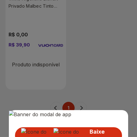
Privado Malbec Tinto
Seco 750ml
R$ 0,00
R$ 39,90
Produto indisponível
1
Baixe