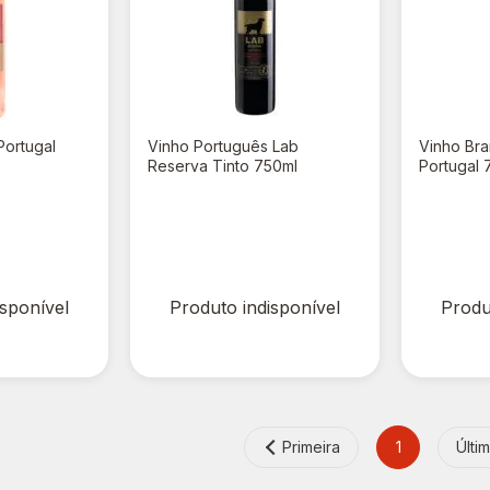
Portugal
Vinho Português Lab
Vinho Br
Reserva Tinto 750ml
Portugal 
R$ 0,00
R$ 0,
R$ 59,90
R$ 49,90
isponível
Produto indisponível
Produ
Primeira
1
Últi