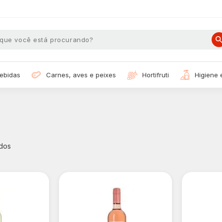
bebidas
carnes, aves e peixes
hortifruti
higiene
dos