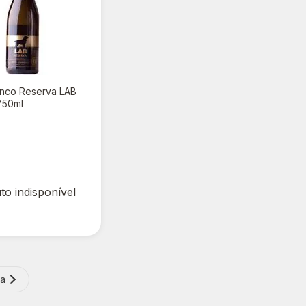
anco Reserva LAB
750ml
00
to indisponível
ma