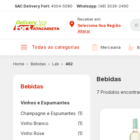
|
SAC Delivery Fort:
4004-5080
Whatsapp:
(48) 3036-2490
Receber em:
Selecione Sua Região
Alterar
todas as categorias
mercearia
Bebidas
Lab
462
Bebidas
Bebidas
7
Produtos encontra
Vinhos e Espumantes
Champagne e Espumantes
(1)
Vinho Branco
(1)
Vinho Rose
(1)