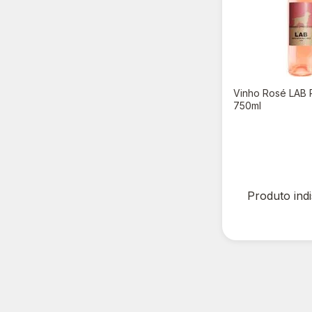
Vinho Rosé LAB 
750ml
R$ 0,00
R$ 35,90
Produto ind