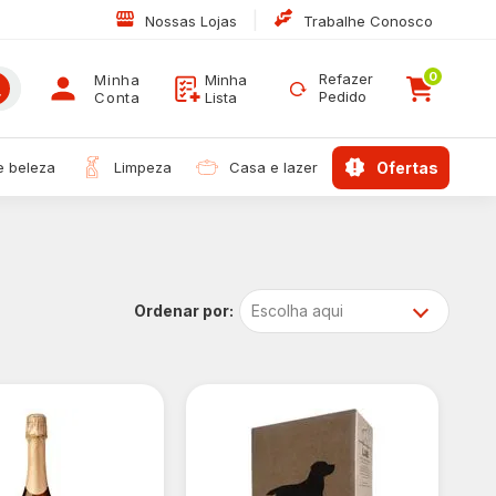
|
Nossas Lojas
Trabalhe Conosco
0
Refazer
Minha
Minha
Pedido
Conta
Lista
 e beleza
limpeza
casa e lazer
ofertas
Escolha aqui