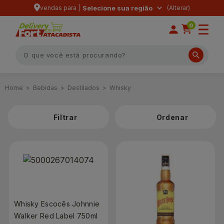
vendas para |
Selecione sua região
0
Bebidas
Destilados
Whisky
Filtrar
Whisky Escocês Johnnie
Walker Red Label 750ml