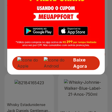
Whisky Escocês Johnnie
Whisky Escocês Chivas
Walker Doub Black 1 Litro
Royal Salute 700ml
R$ 312,05
R$ 1.190,90
Adicionar
Adicionar
Baixe
Agora
Whisky Estadunidense
Jack Daniels Gentleman