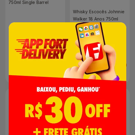
750ml Single Barrel
Whisky Escocês Johnnie
Walker 18 Anos 750ml
R$ 379,90
R$ 558,99
Adicionar
Adicionar