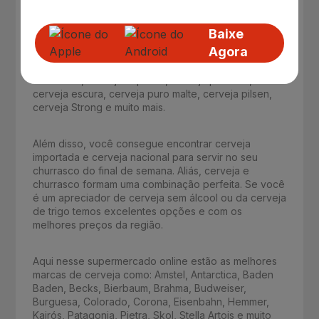
Cervejas tradicionais e cervejas especiais
do Delivery Fort Atacadista
Baixe
Nesta página você encontra cervejas online onde
Agora
basta alguns cliques para fazer o seu pedido e
receber no conforto da sua casa. Aqui temos cerveja
tradicional, cerveja especial, cerveja premium,
cerveja escura, cerveja puro malte, cerveja pilsen,
cerveja Strong e muito mais.
Além disso, você consegue encontrar cerveja
importada e cerveja nacional para servir no seu
churrasco do final de semana. Aliás, cerveja e
churrasco formam uma combinação perfeita. Se você
é um apreciador de cerveja sem álcool ou da cerveja
de trigo temos excelentes opções e com os
melhores preços da região.
Aqui nesse supermercado online estão as melhores
marcas de cerveja como: Amstel, Antarctica, Baden
Baden, Becks, Bierbaum, Brahma, Budweiser,
Burguesa, Colorado, Corona, Eisenbahn, Hemmer,
Kairós, Patagonia, Pietra, Skol, Stella Artois e muito