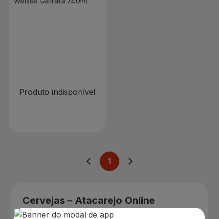
Weisse Garrafa 740ml
R$ 0,00
Produto indisponível
1
Cervejas – Atacarejo Online