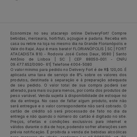
Economize no seu atacarejo online DeliveryFort! Compre
bebidas, mercearia, hortifruti, açougue e padaria. Receba em
casa ou retire na loja no mesmo dia na Grande Florianópolis e
Vale do Itajaí. Aqui é mais barato! FLORIANÓPOLIS | SC | FORT
ATACADISTA 810 - Rodovia José Carlos Daux, 9580 | Santo
Antônio de Lisboa | SC | CEP 88050-001 - CNPJ
09.477.652/0090- 61| Telefone 4004-5080
O valor mínimo para pedido no Delivery Fort é de R$ 120,00. É
aplicada uma taxa de serviço de 8% sobre os valores dos
produtos, destinada à separação e à preparação adequada
de seu pedido. O valor total de sua compra poderá ser
alterado, para mais ou para menos, por conta dos produtos de
peso variável. Venda sujeita à disponibilidade de estoque no
dia da entrega. No caso de faltar algum produto, este não
será entregue e o valor correspondente não será cobrado. O
cartão de crédito só será processado de fato no dia da
entrega e não quando o número do cartão é digitado no site.
Preços, ofertas e condições exclusivos para internet e
válidos durante o dia de hoje, podendo sofrer alterações sem
prévia notificação. É proibida a venda de bebidas alcoólicas