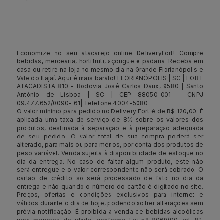
Economize no seu atacarejo online DeliveryFort! Compre
bebidas, mercearia, hortifruti, açougue e padaria. Receba em
casa ou retire na loja no mesmo dia na Grande Florianópolis e
Vale do Itajaí. Aqui é mais barato! FLORIANÓPOLIS | SC | FORT
ATACADISTA 810 - Rodovia José Carlos Daux, 9580 | Santo
Antônio de Lisboa | SC | CEP 88050-001 - CNPJ
09.477.652/0090- 61| Telefone 4004-5080
O valor mínimo para pedido no Delivery Fort é de R$ 120,00. É
aplicada uma taxa de serviço de 8% sobre os valores dos
produtos, destinada à separação e à preparação adequada
de seu pedido. O valor total de sua compra poderá ser
alterado, para mais ou para menos, por conta dos produtos de
peso variável. Venda sujeita à disponibilidade de estoque no
dia da entrega. No caso de faltar algum produto, este não
será entregue e o valor correspondente não será cobrado. O
cartão de crédito só será processado de fato no dia da
entrega e não quando o número do cartão é digitado no site.
Preços, ofertas e condições exclusivos para internet e
válidos durante o dia de hoje, podendo sofrer alterações sem
prévia notificação. É proibida a venda de bebidas alcoólicas
para menores de idade, conforme Lei nº 8069/90, art. 81,