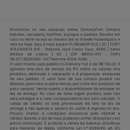
Economize no seu atacarejo online DeliveryFort! Compre
bebidas, mercearia, hortifruti, açougue e padaria. Receba em
casa ou retire na loja no mesmo dia na Grande Florianópolis e
Vale do Itajaí. Aqui é mais barato! FLORIANÓPOLIS | SC | FORT
ATACADISTA 810 - Rodovia José Carlos Daux, 9580 | Santo
Antônio de Lisboa | SC | CEP 88050-001 - CNPJ
09.477.652/0090- 61| Telefone 4004-5080
O valor mínimo para pedido no Delivery Fort é de R$ 120,00. É
aplicada uma taxa de serviço de 8% sobre os valores dos
produtos, destinada à separação e à preparação adequada
de seu pedido. O valor total de sua compra poderá ser
alterado, para mais ou para menos, por conta dos produtos de
peso variável. Venda sujeita à disponibilidade de estoque no
dia da entrega. No caso de faltar algum produto, este não
será entregue e o valor correspondente não será cobrado. O
cartão de crédito só será processado de fato no dia da
entrega e não quando o número do cartão é digitado no site.
Preços, ofertas e condições exclusivos para internet e
válidos durante o dia de hoje, podendo sofrer alterações sem
prévia notificação. É proibida a venda de bebidas alcoólicas
para menores de idade, conforme Lei nº 8069/90, art. 81,