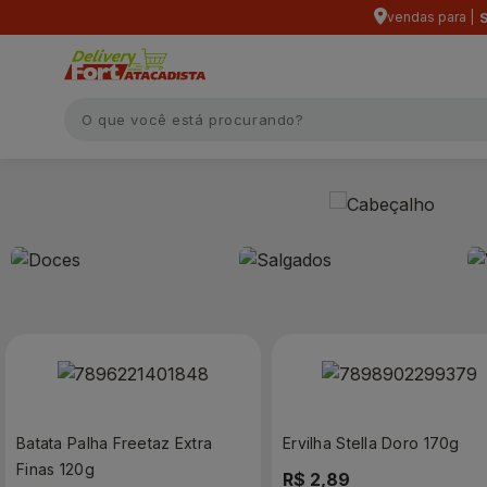
vendas para |
S
Batata Palha Freetaz Extra
Ervilha Stella Doro 170g
Finas 120g
R$ 2,89