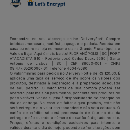
Economize no seu atacarejo online DeliveryFort! Compre
bebidas, mercearia, hortifruti, açougue e padaria. Receba em
casa ou retire na loja no mesmo dia na Grande Florianópolis e
Vale do Itajaí. Aqui é mais barato! FLORIANÓPOLIS | SC | FORT
ATACADISTA 810 - Rodovia José Carlos Daux, 9580 | Santo
Antônio de Lisboa | SC | CEP 88050-001 - CNPJ
09.477.652/0090- 61| Telefone 4004-5080
O valor mínimo para pedido no Delivery Fort é de R$ 120,00. É
aplicada uma taxa de serviço de 8% sobre os valores dos
produtos, destinada à separação e à preparação adequada
de seu pedido. O valor total de sua compra poderá ser
alterado, para mais ou para menos, por conta dos produtos de
peso variável. Venda sujeita à disponibilidade de estoque no
dia da entrega. No caso de faltar algum produto, este não
será entregue e o valor correspondente não será cobrado. O
cartão de crédito só será processado de fato no dia da
entrega e não quando o número do cartão é digitado no site.
Preços, ofertas e condições exclusivos para internet e
válidos durante o dia de hoje, podendo sofrer alterações sem