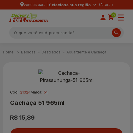
vendas para |
Selecione sua região
0
Bebidas
Destilados
Aguardente e Cachaça
Cód:
21024
Marca:
51
Cachaça 51 965ml
R$ 15,89