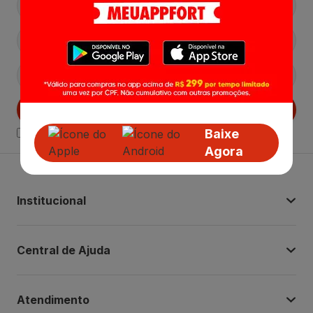
Cadastrar
Baixe
Declaro estar ciente das
Politicas de Privacidade.
Agora
Institucional
Central de Ajuda
Atendimento