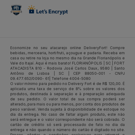
Economize no seu atacarejo online DeliveryFort! Compre
bebidas, mercearia, hortifruti, açougue e padaria. Receba em
casa ou retire na loja no mesmo dia na Grande Florianópolis e
Vale do Itajaí. Aqui é mais barato! FLORIANÓPOLIS | SC | FORT
ATACADISTA 810 - Rodovia José Carlos Daux, 9580 | Santo
Antônio de Lisboa | SC | CEP 88050-001 - CNPJ
09.477.652/0090- 61| Telefone 4004-5080
O valor mínimo para pedido no Delivery Fort é de R$ 120,00. É
aplicada uma taxa de serviço de 8% sobre os valores dos
produtos, destinada à separação e à preparação adequada
de seu pedido. O valor total de sua compra poderá ser
alterado, para mais ou para menos, por conta dos produtos de
peso variável. Venda sujeita à disponibilidade de estoque no
dia da entrega. No caso de faltar algum produto, este não
será entregue e o valor correspondente não será cobrado. O
cartão de crédito só será processado de fato no dia da
entrega e não quando o número do cartão é digitado no site.
Preços, ofertas e condições exclusivos para internet e