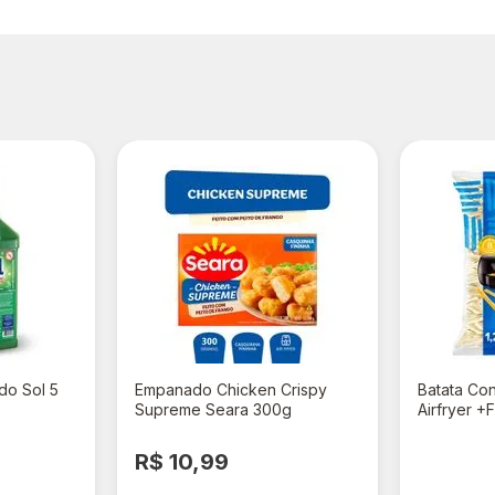
do Sol 5
Empanado Chicken Crispy
Batata Co
Supreme Seara 300g
Airfryer +
R$ 10,99
R$ 33,