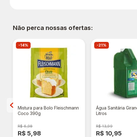
Não perca nossas ofertas:
-14%
-21%
Mistura para Bolo Fleischmann
Água Sanitária Giran
Coco 390g
Litros
R$ 6,98
R$ 13,99
R$ 5,98
R$ 10,95