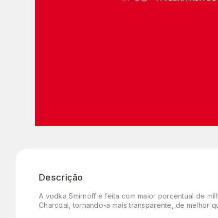
Descrição
A vodka Smirnoff é feita com maior porcentual de milho
Charcoal, tornando-a mais transparente, de melhor q