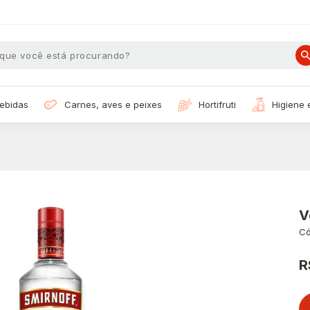
bebidas
carnes, aves e peixes
hortifruti
higiene
V
Có
R