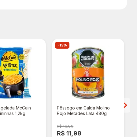
-13%
ngelada McCain
Pêssego em Calda Molino
Fininhas 1,2kg
Rojo Metades Lata 480g
R$ 13,89
89
R$ 11,98