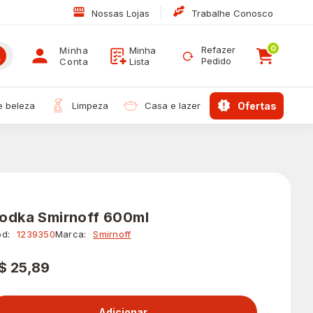
|
Nossas Lojas
Trabalhe Conosco
0
Refazer
Minha
Minha
Pedido
Conta
Lista
 e beleza
limpeza
casa e lazer
ofertas
odka Smirnoff 600ml
d:
1239350
Marca:
Smirnoff
$ 25,89