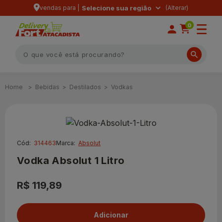
vendas para |
Selecione sua região
0
Bebidas
Destilados
Vodkas
Cód:
314463
Marca:
Absolut
Vodka Absolut 1 Litro
R$ 119,89