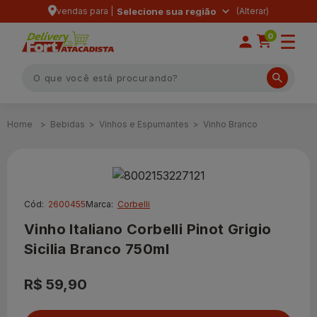
vendas para |
Selecione sua região
0
Bebidas
Vinhos e Espumantes
Vinho Branco
Cód:
2600455
Marca:
Corbelli
Vinho Italiano Corbelli Pinot Grigio
Sicilia Branco 750ml
R$ 59,90