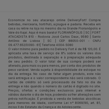
Economize no seu atacarejo online DeliveryFort! Compre
bebidas, mercearia, hortifruti, açougue e padaria. Receba em
casa ou retire na loja no mesmo dia na Grande Florianópolis e
Vale do Itajaí. Aqui é mais barato! FLORIANÓPOLIS | SC | FORT
ATACADISTA 810 - Rodovia José Carlos Daux, 9580 | Santo
Antônio de Lisboa | SC | CEP 88050-001 - CNPJ
09.477.652/0090- 61| Telefone 4004-5080
O valor mínimo para pedido no Delivery Fort é de R$ 120,00. É
aplicada uma taxa de serviço de 8% sobre os valores dos
produtos, destinada à separação e à preparação adequada
de seu pedido. O valor total de sua compra poderá ser
alterado, para mais ou para menos, por conta dos produtos de
peso variável. Venda sujeita à disponibilidade de estoque no
dia da entrega. No caso de faltar algum produto, este não
será entregue e o valor correspondente não será cobrado. O
cartão de crédito só será processado de fato no dia da
entrega e não quando o número do cartão é digitado no site.
Preços, ofertas e condições exclusivos para internet e
válidos durante o dia de hoje, podendo sofrer alterações sem
prévia notificação. É proibida a venda de bebidas alcoólicas
para menores de idade, conforme Lei nº 8069/90, art. 81,
inciso II do Estatuto da Criança e do Adolescente.