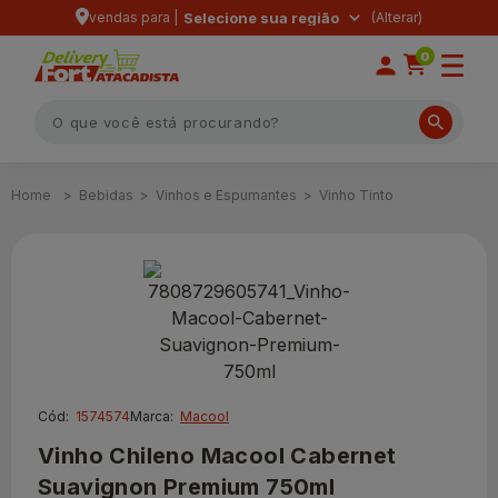
vendas para |
Selecione sua região
0
Bebidas
Vinhos e Espumantes
Vinho Tinto
Cód:
1574574
Marca:
Macool
Vinho Chileno Macool Cabernet
Suavignon Premium 750ml