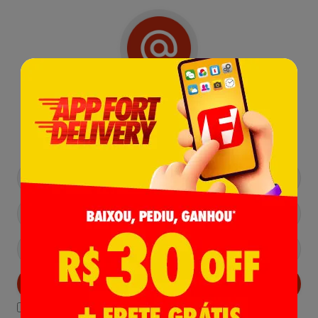
Receba nossas
Novidades
,
Lançamentos e Promoções!
Cadastrar
Declaro estar ciente das
Politicas de Privacidade.