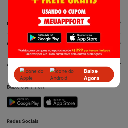
Institucional
Central de Ajuda
Atendimento
Baixe
Agora
Baixe o APP Fort
Redes Sociais