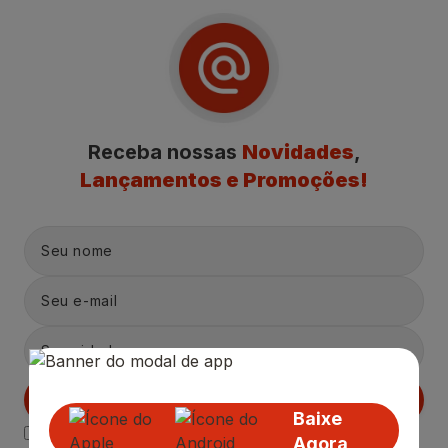
Receba nossas
Novidades
,
Lançamentos e Promoções!
Cadastrar
Baixe
Declaro estar ciente das
Politicas de Privacidade.
Agora