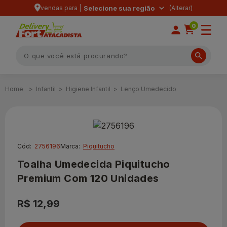
vendas para |
Selecione sua região
0
Infantil
Higiene Infantil
Lenço Umedecido
Cód:
2756196
Marca:
Piquitucho
Toalha Umedecida Piquitucho
Premium Com 120 Unidades
R$ 12,99