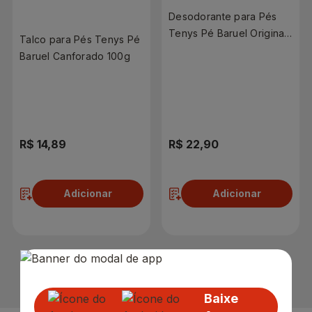
Desodorante para Pés
Tenys Pé Baruel Original
Talco para Pés Tenys Pé
Jato Seco 150ml
Baruel Canforado 100g
R$ 14,89
R$ 22,90
Adicionar
Adicionar
1
Baixe