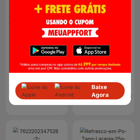
Refresco em Pó Tang
Uva 18g | Com 15
Refresco em Pó Tang
Unidades
Guananá 18g
R$ 1,39
R$ 15,90
R$ 0,95
Baixe
Agora
Adicionar
Adicionar