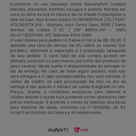
Economize no seu atacarejo online DeliveryFort! Compre
bebidas, mercearia, hortifruti, açougue e padaria. Receba em
casa ou retire na loja no mesmo dia na Grande Florianópolis e
Vale do Itajaí. Aqui é mais barato! FLORIANÓPOLIS | SC | FORT
ATACADISTA 810 - Rodovia José Carlos Daux, 9580 | Santo
Antônio de Lisboa | SC | CEP 88050-001 - CNPJ
09.477.652/0090- 61| Telefone 4004-5080
O valor mínimo para pedido no Delivery Fort é de R$ 120,00. É
aplicada uma taxa de serviço de 8% sobre os valores dos
produtos, destinada à separação e à preparação adequada
de seu pedido. O valor total de sua compra poderá ser
alterado, para mais ou para menos, por conta dos produtos de
peso variável. Venda sujeita à disponibilidade de estoque no
dia da entrega. No caso de faltar algum produto, este não
será entregue e o valor correspondente não será cobrado. O
cartão de crédito só será processado de fato no dia da
entrega e não quando o número do cartão é digitado no site.
Preços, ofertas e condições exclusivos para internet e
válidos durante o dia de hoje, podendo sofrer alterações sem
prévia notificação. É proibida a venda de bebidas alcoólicas
para menores de idade, conforme Lei nº 8069/90, art. 81,
inciso II do Estatuto da Criança e do Adolescente.