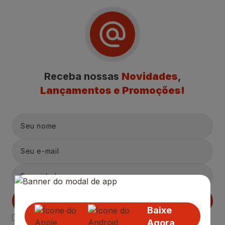
Receba nossas
Novidades
,
Lançamentos e Promoções!
Cadastrar
Baixe
Declaro estar ciente das
Politicas de Privacidade.
Agora