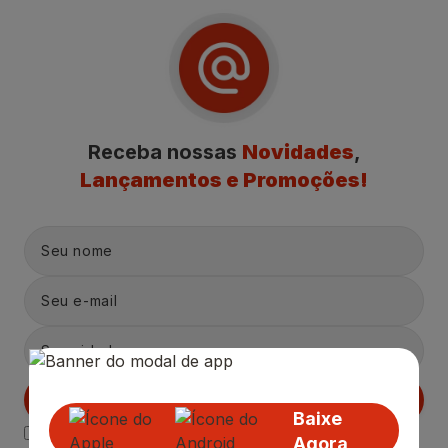
Receba nossas
Novidades
,
Lançamentos e Promoções!
Cadastrar
Baixe
Declaro estar ciente das
Politicas de Privacidade.
Agora