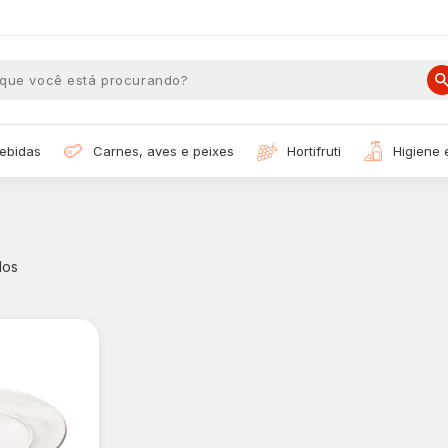
bebidas
carnes, aves e peixes
hortifruti
higiene
dos