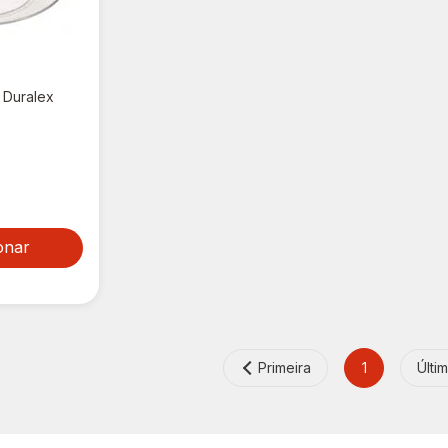
l Duralex
onar
Primeira
1
Últi