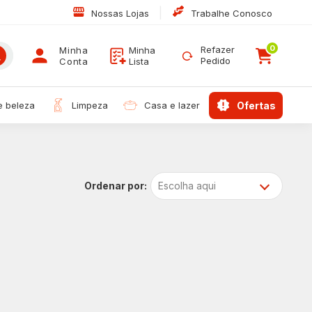
|
Nossas Lojas
Trabalhe Conosco
0
Refazer
Minha
Minha
Pedido
Conta
Lista
 e beleza
limpeza
casa e lazer
ofertas
Escolha aqui