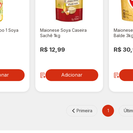
po 1 Soya
Maionese Soya Caseira
Maionese
Sachê 1kg
Balde 3k
R$ 12,99
R$ 30
onar
Adicionar
Primeira
1
Últi