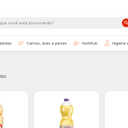
bebidas
carnes, aves e peixes
hortifruti
higiene
dos