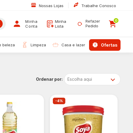
|
Nossas Lojas
Trabalhe Conosco
0
Refazer
Minha
Minha
Pedido
Conta
Lista
 e beleza
limpeza
casa e lazer
ofertas
Escolha aqui
-4%