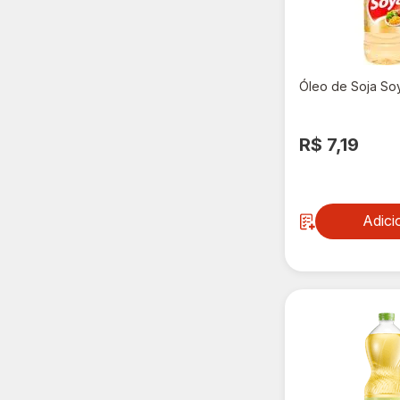
Óleo de Soja So
R$ 7,19
Adici