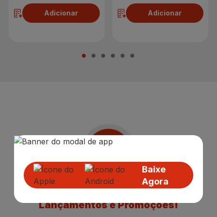
Adicionar
Adicionar
Baixe
Agora
Receba nossas
Novidades
,
Lançamentos e Promoções!