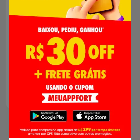
Sabonete Senador
Glicerinado Vital 130g
R$ 0,00
Produto indisponível
1