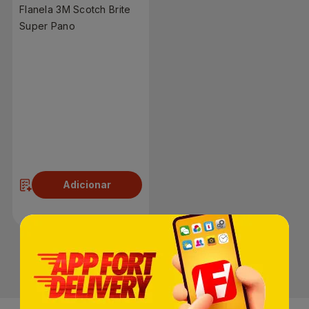
Flanela 3M Scotch Brite
Super Pano
R$ 12,90
Adicionar
1