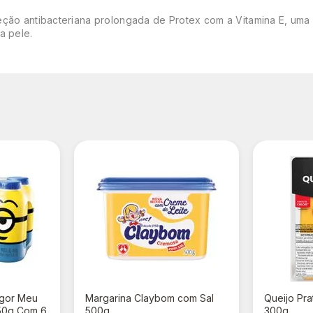
eção antibacteriana prolongada de Protex com a Vitamina E, uma
a pele.
igor Meu
Margarina Claybom com Sal
Queijo Prat
50g Com 6
500g
300g