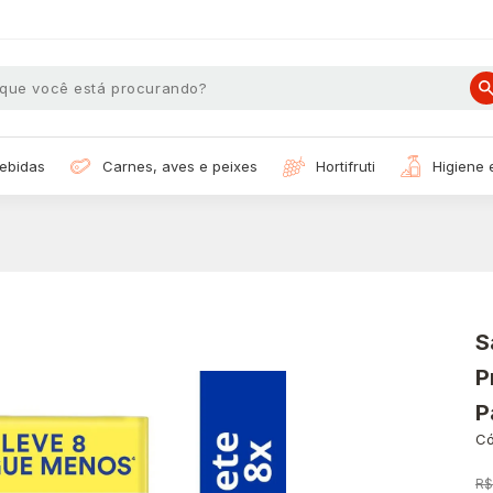
bebidas
carnes, aves e peixes
hortifruti
higiene
S
P
P
Có
R$