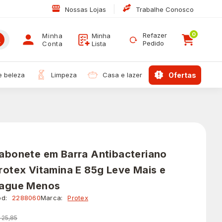
|
Nossas Lojas
Trabalhe Conosco
0
Refazer
Minha
Minha
Pedido
Conta
Lista
 e beleza
limpeza
casa e lazer
ofertas
abonete em Barra Antibacteriano
rotex Vitamina E 85g Leve Mais e
ague Menos
d:
2288060
Marca:
Protex
 25,85