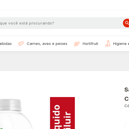
bebidas
carnes, aves e peixes
hortifruti
higiene
S
C
Có