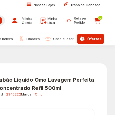
|
Nossas Lojas
Trabalhe Conosco
0
Refazer
Minha
Minha
Pedido
Conta
Lista
 e beleza
limpeza
casa e lazer
ofertas
abão Líquido Omo Lavagem Perfeita
oncentrado Refil 500ml
d:
2346222
Marca:
Omo