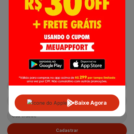
Receba nossas
Novidades
,
Lançamentos e Promoções!
Baixe Agora
Cadastrar