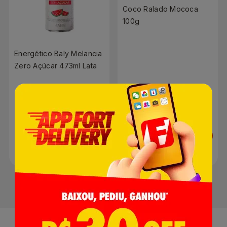
Coco Ralado Mococa
100g
Energético Baly Melancia
Zero Açúcar 473ml Lata
R$ 6,49
R$ 4,39
Adicionar
Adicionar