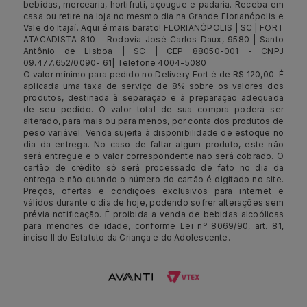
bebidas, mercearia, hortifruti, açougue e padaria. Receba em
casa ou retire na loja no mesmo dia na Grande Florianópolis e
Vale do Itajaí. Aqui é mais barato! FLORIANÓPOLIS | SC | FORT
ATACADISTA 810 - Rodovia José Carlos Daux, 9580 | Santo
Antônio de Lisboa | SC | CEP 88050-001 - CNPJ
09.477.652/0090- 61| Telefone 4004-5080
O valor mínimo para pedido no Delivery Fort é de R$ 120,00. É
aplicada uma taxa de serviço de 8% sobre os valores dos
produtos, destinada à separação e à preparação adequada
de seu pedido. O valor total de sua compra poderá ser
alterado, para mais ou para menos, por conta dos produtos de
peso variável. Venda sujeita à disponibilidade de estoque no
dia da entrega. No caso de faltar algum produto, este não
será entregue e o valor correspondente não será cobrado. O
cartão de crédito só será processado de fato no dia da
entrega e não quando o número do cartão é digitado no site.
Preços, ofertas e condições exclusivos para internet e
válidos durante o dia de hoje, podendo sofrer alterações sem
prévia notificação. É proibida a venda de bebidas alcoólicas
para menores de idade, conforme Lei nº 8069/90, art. 81,
inciso II do Estatuto da Criança e do Adolescente.