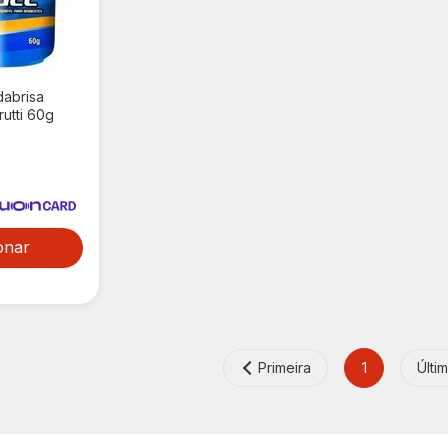
dabrisa
rutti 60g
onar
Primeira
1
Últi