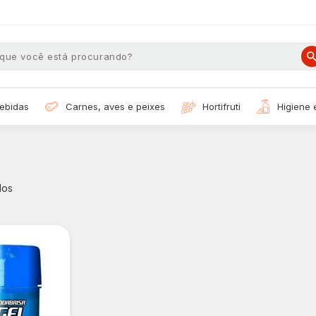
bebidas
carnes, aves e peixes
hortifruti
higiene
dos