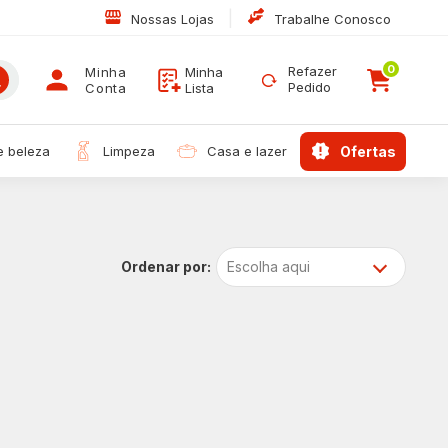
|
Nossas Lojas
Trabalhe Conosco
0
Refazer
Minha
Minha
Pedido
Conta
Lista
 e beleza
limpeza
casa e lazer
ofertas
Escolha aqui