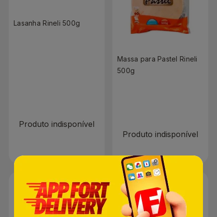
Lasanha Rineli 500g
Massa para Pastel Rineli
500g
R$ 0,00
R$ 0,00
Produto indisponível
Produto indisponível