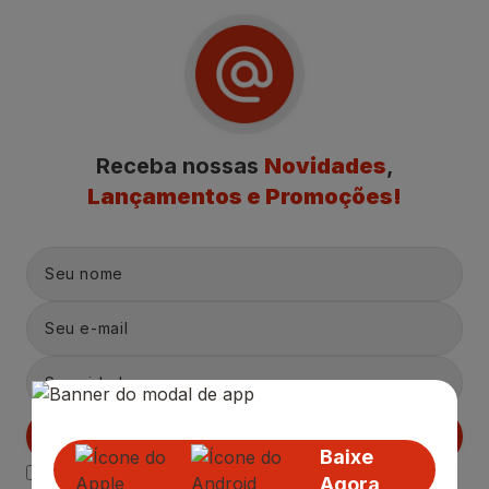
Receba nossas
Novidades
,
Lançamentos e Promoções!
Cadastrar
Baixe
Declaro estar ciente das
Politicas de Privacidade.
Agora