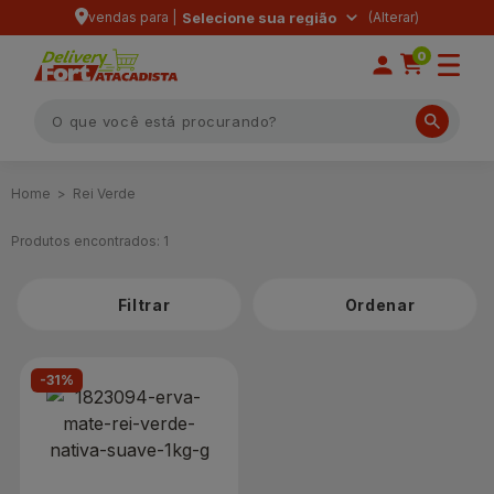
vendas para |
Selecione sua região
0
Rei Verde
Produtos encontrados:
1
Filtrar
-31%