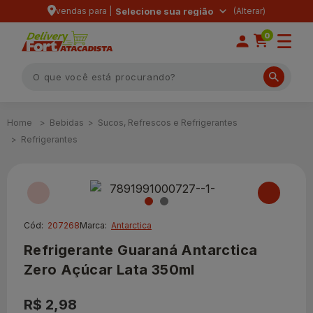
vendas para |
Selecione sua região
0
Bebidas
Sucos, Refrescos e Refrigerantes
Refrigerantes
Cód:
207268
Marca:
Antarctica
Refrigerante Guaraná Antarctica
Zero Açúcar Lata 350ml
R$ 2,98