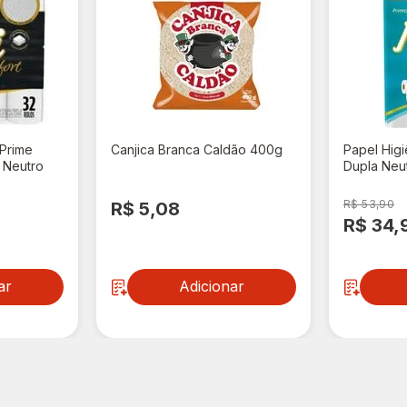
 Prime
Canjica Branca Caldão 400g
Papel Higi
a Neutro
Dupla Neu
Unidades
R$ 53,90
R$ 5,08
R$ 34,
ar
Adicionar