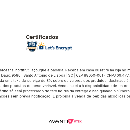
Certificados
earia, hortifruti, açougue e padaria. Receba em casa ou retire na loja no me
Daux, 9580 | Santo Antônio de Lisboa | SC | CEP 88050-001 - CNPJ 09.47
cada uma taxa de serviço de 8% sobre os valores dos produtos, destinada 
 dos produtos de peso variável. Venda sujeita à disponibilidade de estoqu
édito só será processado de fato no dia da entrega e não quando o número d
rações sem prévia notificação. É proibida a venda de bebidas alcoólicas pa