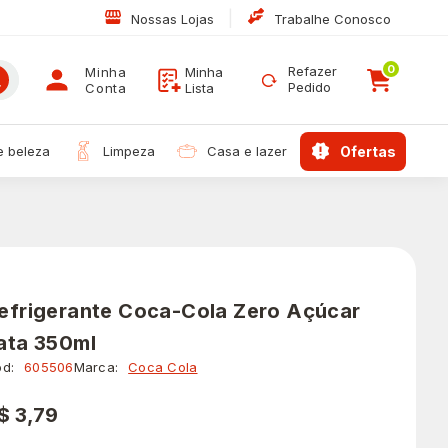
|
Nossas Lojas
Trabalhe Conosco
0
Refazer
Minha
Minha
Pedido
Conta
Lista
 e beleza
limpeza
casa e lazer
ofertas
efrigerante Coca-Cola Zero Açúcar
ata 350ml
d:
605506
Marca:
Coca Cola
$ 3,79