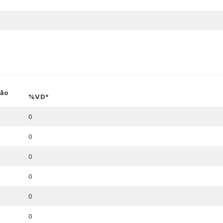
ção
%VD*
0
0
0
0
0
0