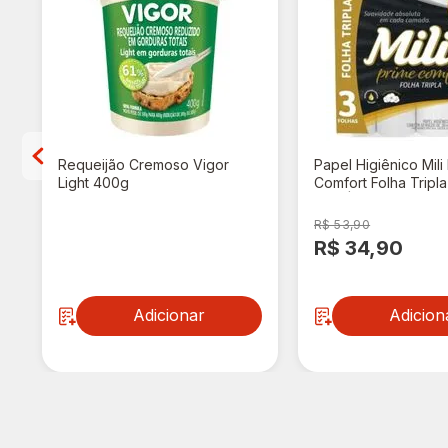
Requeijão Cremoso Vigor
Papel Higiênico Mili
Light 400g
Comfort Folha Tripl
20M | Com 32 Rolos
R$ 53,90
R$ 13,98
R$ 34,90
Adicionar
Adicion