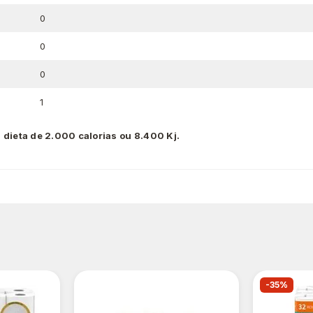
0
0
0
1
 dieta de 2.000 calorias ou 8.400 Kj.
-35%