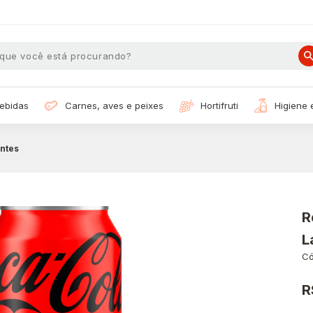
bebidas
carnes, aves e peixes
hortifruti
higiene
ntes
R
L
Có
R