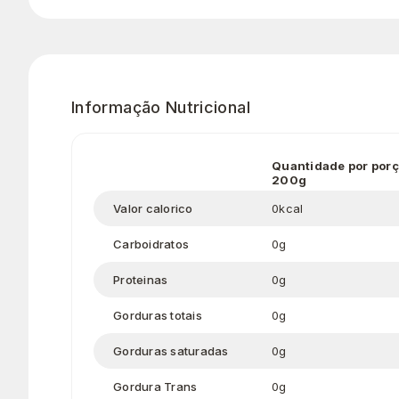
Informação Nutricional
Quantidade por por
200g
Valor calorico
0kcal
Carboidratos
0g
Proteinas
0g
Gorduras totais
0g
Gorduras saturadas
0g
Gordura Trans
0g