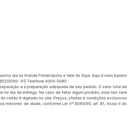
smo dia na Grande Florianópolis e Vale do Itajaí. Aqui é mais barato!
7.652/0090- 61| Telefone 4004-5080
à separação e à preparação adequada de seu pedido. O valor total de
e no dia da entrega. No caso de faltar algum produto, este não será
o cartão é digitado no site. Preços, ofertas e condições exclusivos
ra menores de idade, conforme Lei nº 8069/90, art. 81, inciso II do