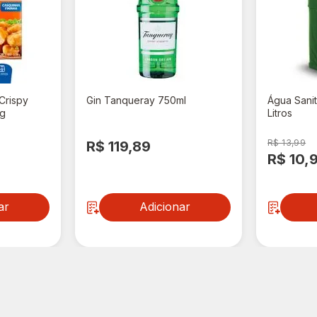
Crispy
Gin Tanqueray 750ml
Água Sanit
0g
Litros
R$ 13,99
R$ 119,89
R$ 10,
ar
Adicionar