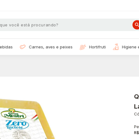
bebidas
carnes, aves e peixes
hortifruti
higiene
Q
L
Có
Pe
R$