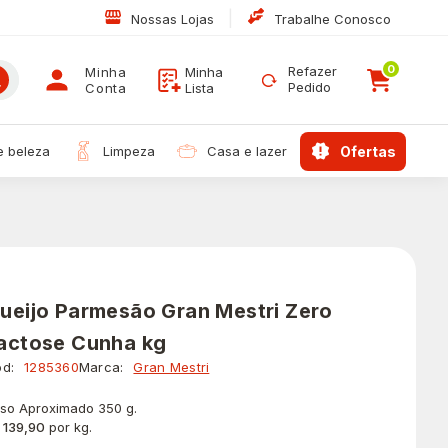
|
Nossas Lojas
Trabalhe Conosco
0
Refazer
Minha
Minha
Pedido
Conta
Lista
 e beleza
limpeza
casa e lazer
ofertas
ueijo Parmesão Gran Mestri Zero
actose Cunha kg
d:
1285360
Marca:
Gran Mestri
so Aproximado 350 g.
 139,90
por kg.